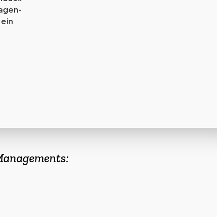
lagen­
 ein
 Managements: